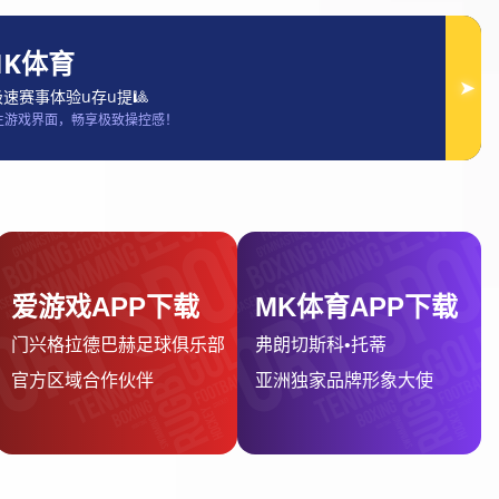
导航
关于安博体育
项目展示
公司新闻
服务宗旨
互动 安博体育投注