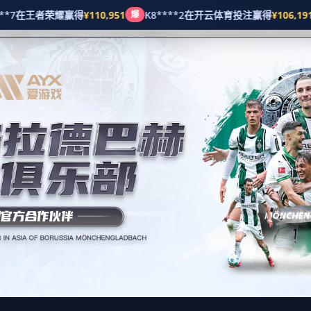
关于安博体育
项目展示
公司新闻
服务宗旨
互
公司新闻
新闻
派亿体育引领全民运动新潮流打造专业赛事互动娱乐