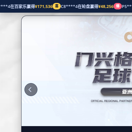
首页
公司