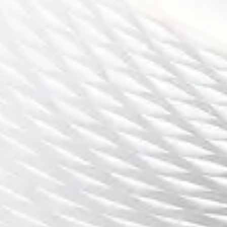
此外，派亿体育还高度重视赛事公平性与
系，维护平台环境健康发展。专业赛事不
育正是在这一方面不断实现突破与提升。
安博体育投注
构建多元产业融合
体育产业的发展已经不再局限于单一赛事
极探索“体育+科技”“体育+娱乐”“体育
平台生态。
在内容生态建设方面，平台不断丰富体育
传播形式吸引更多年轻用户关注体育文化
容持续输出，形成良性发展的内容生态体
在线下场景拓展方面，派亿体育积极布局
与线下场景相结合，进一步增强用户体验