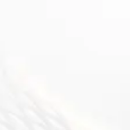
为了进一步提升赛事体验，平台还积极推
互动投票以及线上观赛社交功能，让用户
创新形式有效打破了传统赛事观看的局限