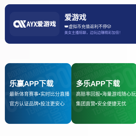
创新娱乐模式，让体育不再局限于竞技层
时，派亿体育持续拓展线上线下融合场景
捷、专业与富有趣味性的运动服务。无论
的整合能力与发展潜力。未来，随着体育
业创新方向，推动体育产业向更加智能化
科技驱动体育升级
随着互联网技术与数字化产业的快速发展
趋势，以科技创新作为平台发展的核心动
率。平台借助大数据分析、云计算以及人
身兴趣快速获取相关信息，大幅提升观赛
在赛事直播方面，派亿体育不断优化高清
分析、互动弹幕以及多角度观看功能，使
局限于单向观看，而派亿体育通过智能互
乐性与参与感。