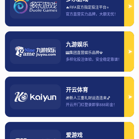
关于安博体育
体育赛事
成立于2005年，总部地区位于中国胶
南市。作为一家专业的设施开发和运营公司，我