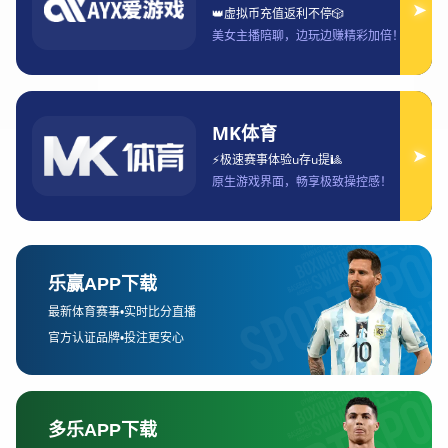
们致力于为客户提供高品质的产品和服务。公司
拥有一支经验丰富、充满激情的团队，致力于推
动行业的创新和发展。
作为行业先驱，
体育赛事
始终秉承创新精神，
不断引入最先进的技术和设备，努力提升产品的
安全性和实用性。我们注重产品设计和施工质
量，严格遵守行业标准和规范，为客户提供值得
信赖的解决方案。
随着市场的不断扩大和客户需求的升级，
体育
赛事
不断拓展业务范围，积极开拓国内外市场。
我们先后与多家知名企业合作，为他们定制了独
具特色的设施和服务，赢得了客户的高度赞誉和
信任。同时，我们还将目光投向国际市场，通过
参加各种展会和国际合作，加强与海外客户的沟