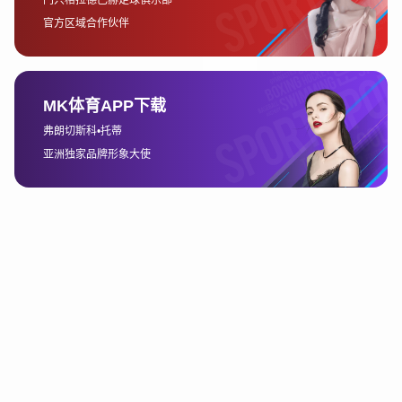
阅读
联系我们获取最大的优惠
互动 安博体育投注