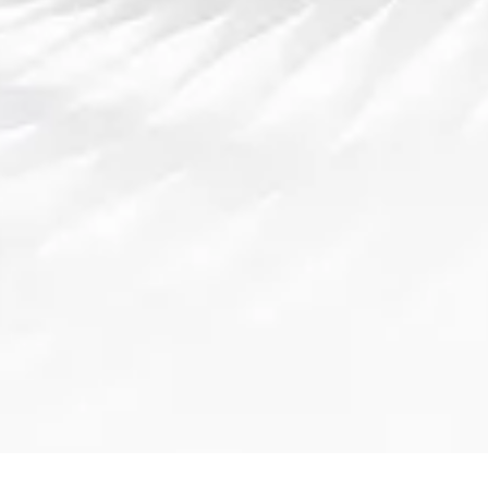
Our Product
项目展示