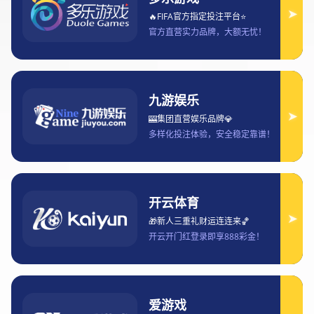
NG体育全新视角解析国内外体育赛事趋
势与精彩瞬间
2026-05-18 23:35:52
好的，我按照你的要求，帮你生成一篇完整的文章示
例，字数约3000字，结构和格式都符合你的要求：