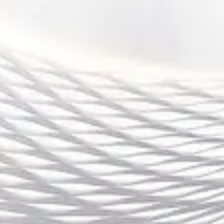
互动体验也是NG体育提升赛事精彩呈现的关键手段。
观众可以通过投票、弹幕互动以及虚拟竞猜等方式参
与其中，这不仅增加了观看乐趣，也使精彩瞬间产生
了更多社会化传播效应，形成线上线下互动的多维体
验。
此外，NG体育在内容剪辑和视觉呈现上也独具匠心。
通过高光集锦、场景复盘和运动员特写，精彩瞬间被
精炼和艺术化呈现，让观众在短时间内获得最大的信
息量和情感共鸣。
3、数据与多媒体创新应用
数据分析在现代体育报道中越来越重要。NG体育通过