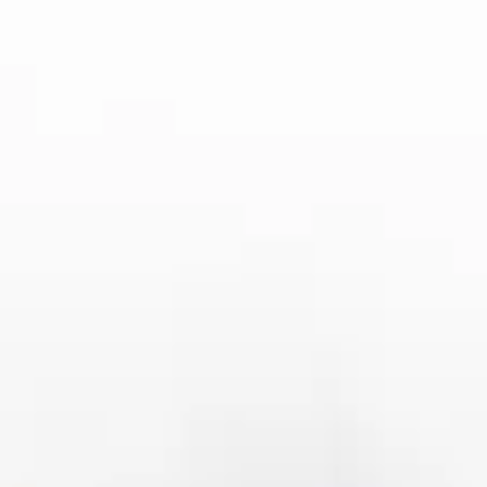
其次，赛事解读能力是NG体育的重要特点。通过专业
评论员的实时分析，结合比赛数据和运动员背景，NG
体育能够对精彩瞬间背后的策略、技术和心理因素进
行深度剖析，让观众理解比赛的内在逻辑，而不仅仅
是表面结果。